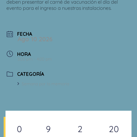
deben presentar el carné de vacunación el día del
evento para el ingreso a nuestras instalaciones.
FECHA
Ago 10 2026
HORA
3:00 pm - 4:00 pm
CATEGORÍA
Semana por la memoria
0
9
2
18