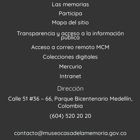
Noticias
Visítanos
Las memorias
PQRSDF
Reserva tus espacios
Centro de Recursos
Participa
Agenda / Programación
Repositorio (MUSEO / CASA / MEMORIA)
Estímulos
Mapa del sitio
Recorridos Virtuales
Narrativas del conflicto
Transparencia y acceso a la información
Proyectos
pública
Enlaces de memorias
Acceso a correo remoto MCM
Fondo Editorial
Colecciones digitales
Mercurio
Intranet
Dirección
Calle 51 #36 – 66, Parque Bicentenario Medellín,
Colombia
(604) 520 20 20
contacto@museocasadelamemoria.gov.co