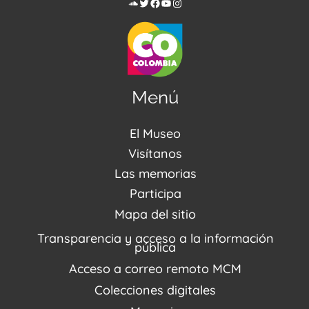
Menú
El Museo
Acerca de nosotros
Visítanos
Noticias
Visítanos
Las memorias
PQRSDF
Reserva tus espacios
Centro de Recursos
Participa
Agenda / Programación
Repositorio (MUSEO / CASA / MEMORIA)
Estímulos
Mapa del sitio
Recorridos Virtuales
Narrativas del conflicto
Transparencia y acceso a la información
Proyectos
pública
Enlaces de memorias
Acceso a correo remoto MCM
Fondo Editorial
Colecciones digitales