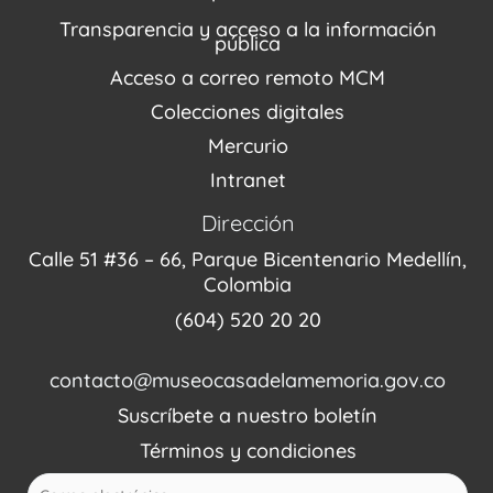
Recorridos Virtuales
Narrativas del conflicto
Transparencia y acceso a la información
Proyectos
pública
Enlaces de memorias
Acceso a correo remoto MCM
Fondo Editorial
Colecciones digitales
Mercurio
Intranet
Dirección
Calle 51 #36 – 66, Parque Bicentenario Medellín,
Colombia
(604) 520 20 20
contacto@museocasadelamemoria.gov.co
Suscríbete a nuestro boletín
Términos y condiciones