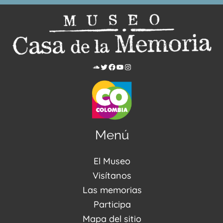
Menú
El Museo
Acerca de nosotros
Visítanos
Noticias
Visítanos
Las memorias
PQRSDF
Reserva tus espacios
Centro de Recursos
Participa
Agenda / Programación
Repositorio (MUSEO / CASA / MEMORIA)
Estímulos
Mapa del sitio