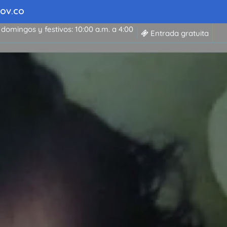
 GOV.CO
 domingos y festivos: 10:00 a.m. a 4:00
Entrada gratuita