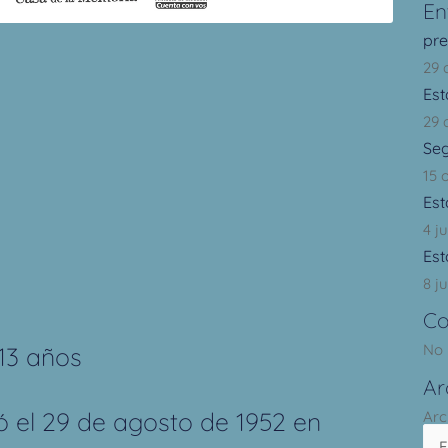
En
pr
29 
Est
29 
Se
15 
Est
4 j
Est
8 ju
Co
No 
13 años
Ar
ió el 29 de agosto de 1952 en
Arc