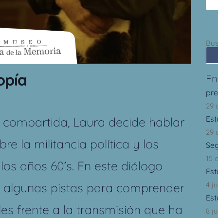
Bus
opía
En
pr
29 
Est
 compartida, Laura decide hablar
29 
e la militancia política y los
Se
15 
los años 60’s. En este diálogo
Est
4 j
a algunas pistas para comprender
Est
les frente a la transmisión que ha
8 ju