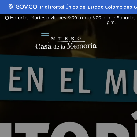
Ir
al
Ir al Portal Único del Estado Colombiano
contenido
Horarios: Martes a viernes: 9:00 a.m. a 6:00 p. m. - Sábados,
p.m.