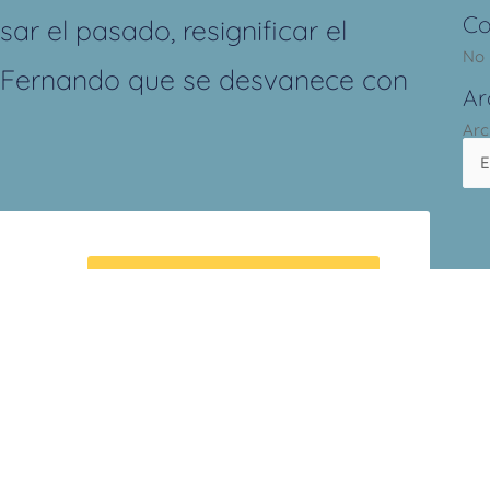
Co
sar el pasado, resignificar el
No 
 Fernando que se desvanece con
Ar
Arc
Exportación + iCal / Outlook
a
ónico no será publicada.
Los campos obligatorios están marcad