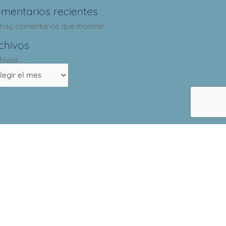
mentarios recientes
hay comentarios que mostrar.
chivos
hivos
os con
*