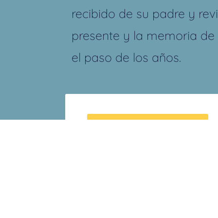
recibido de su padre y revi
presente y la memoria de
el paso de los años.
+ Añadir Google Calendar
Deja una respuest
Tu dirección de correo electr