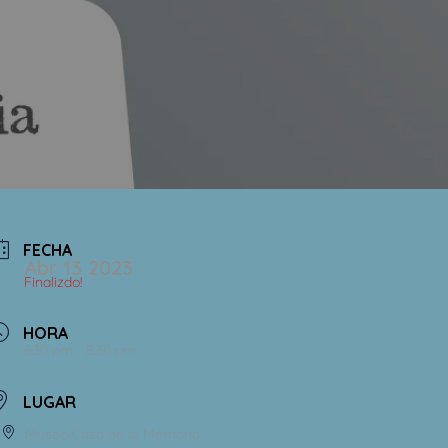
FECHA
Abr 13 2023
Finalizdo!
HORA
6:30 pm - 8:30 pm
LUGAR
Museo Casa de la Memoria