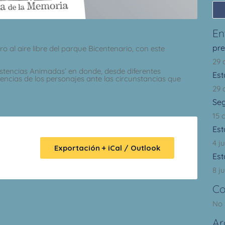
En
pr
o al aire libre del parque Bicentenario, con este
29 
sistencias Animadas’ en donde, desde diferentes
Est
stencias de los personajes ante las circunstancias que
29 
Se
15 
Est
4 j
Exportación + iCal / Outlook
Est
8 ju
Co
No 
Ar