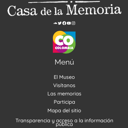
Menú
El Museo
Acerca de nosotros
Visítanos
Noticias
Visítanos
Las memorias
PQRSDF
Reserva tus espacios
Centro de Recursos
Participa
Agenda / Programación
Repositorio (MUSEO / CASA / MEMORIA)
Estímulos
Mapa del sitio
Recorridos Virtuales
Narrativas del conflicto
Transparencia y acceso a la información
Proyectos
pública