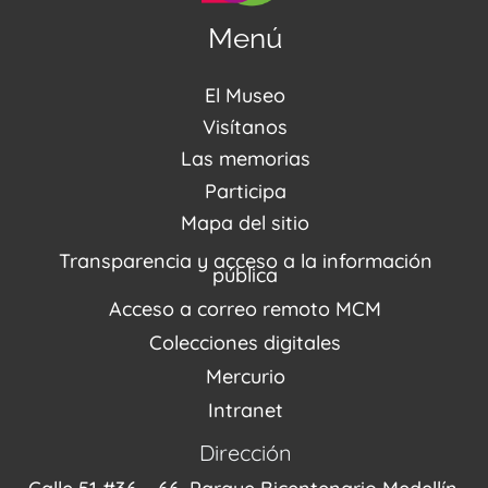
Menú
El Museo
Acerca de nosotros
Visítanos
Noticias
Visítanos
Las memorias
PQRSDF
Reserva tus espacios
Centro de Recursos
Participa
Agenda / Programación
Repositorio (MUSEO / CASA / MEMORIA)
Estímulos
Mapa del sitio
Recorridos Virtuales
Narrativas del conflicto
Transparencia y acceso a la información
Proyectos
pública
Enlaces de memorias
Acceso a correo remoto MCM
Fondo Editorial
Colecciones digitales
Mercurio
Intranet
Dirección