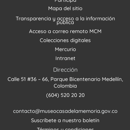
Agenda / Programación
Repositorio (MUSEO / CASA / MEMORIA)
Estímulos
Mapa del sitio
Recorridos Virtuales
Narrativas del conflicto
Transparencia y acceso a la información
Proyectos
pública
Enlaces de memorias
Acceso a correo remoto MCM
Fondo Editorial
Colecciones digitales
Mercurio
Intranet
Dirección
Calle 51 #36 – 66, Parque Bicentenario Medellín,
Colombia
(604) 520 20 20
contacto@museocasadelamemoria.gov.co
Suscríbete a nuestro boletín
Términos y condiciones