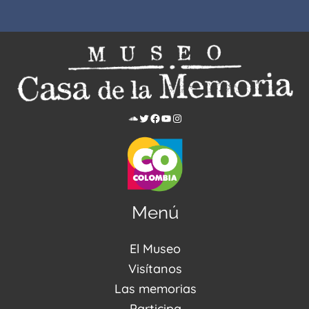
Menú
El Museo
Acerca de nosotros
Visítanos
Noticias
Visítanos
Las memorias
PQRSDF
Reserva tus espacios
Centro de Recursos
Participa