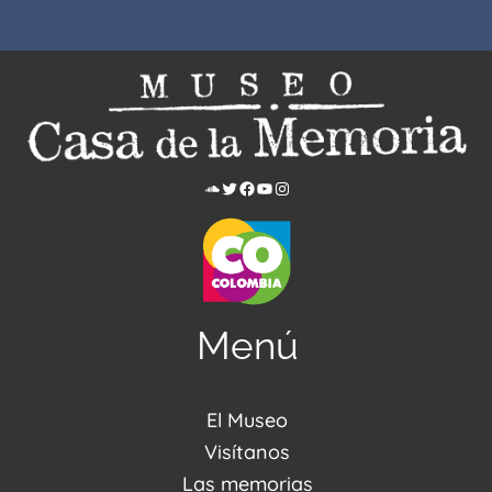
Menú
El Museo
Acerca de nosotros
Visítanos
Noticias
Visítanos
Las memorias