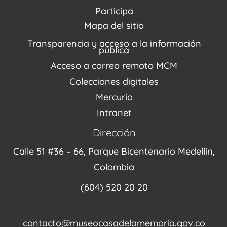
PQRSDF
Reserva tus espacios
Centro de Recursos
Participa
Agenda / Programación
Repositorio (MUSEO / CASA / MEMORIA)
Estímulos
Mapa del sitio
Recorridos Virtuales
Narrativas del conflicto
Transparencia y acceso a la información
Proyectos
pública
Enlaces de memorias
Acceso a correo remoto MCM
Fondo Editorial
Colecciones digitales
Mercurio
Intranet
Dirección
Calle 51 #36 – 66, Parque Bicentenario Medellín,
Colombia
(604) 520 20 20
contacto@museocasadelamemoria.gov.co